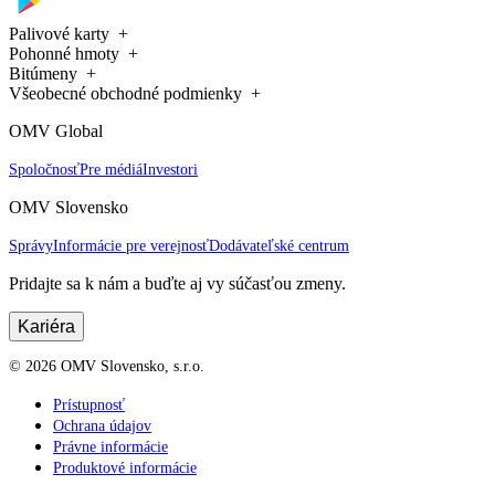
Palivové karty
Pohonné hmoty
Bitúmeny
Všeobecné obchodné podmienky
OMV Global
Spoločnosť
Pre médiá
Investori
OMV Slovensko
Správy
Informácie pre verejnosť
Dodávateľské centrum
Pridajte sa k nám a buďte aj vy súčasťou zmeny.
Kariéra
©
2026
OMV Slovensko, s.r.o.
Prístupnosť
Ochrana údajov
Právne informácie
Produktové informácie