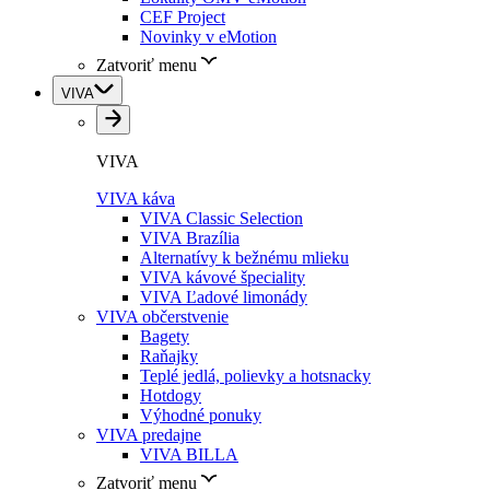
CEF Project
Novinky v eMotion
Zatvoriť menu
VIVA
VIVA
VIVA káva
VIVA Classic Selection
VIVA Brazília
Alternatívy k bežnému mlieku
VIVA kávové špeciality
VIVA Ľadové limonády
VIVA občerstvenie
Bagety
Raňajky
Teplé jedlá, polievky a hotsnacky
Hotdogy
Výhodné ponuky
VIVA predajne
VIVA BILLA
Zatvoriť menu