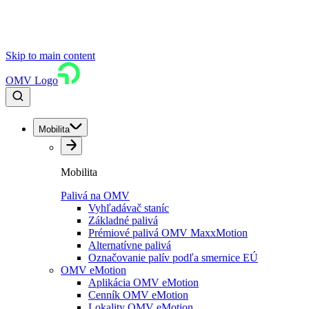
Skip to main content
OMV Logo
Mobilita
Mobilita
Palivá na OMV
Vyhľadávač staníc
Základné palivá
Prémiové palivá OMV MaxxMotion
Alternatívne palivá
Označovanie palív podľa smernice EÚ
OMV eMotion
Aplikácia OMV eMotion
Cenník OMV eMotion
Lokality OMV eMotion