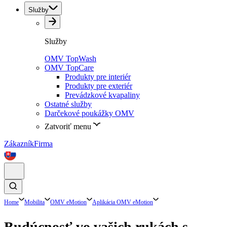
Služby
Služby
OMV TopWash
OMV TopCare
Produkty pre interiér
Produkty pre exteriér
Prevádzkové kvapaliny
Ostatné služby
Darčekové poukážky OMV
Zatvoriť menu
Zákazník
Firma
Home
Mobilita
OMV eMotion
Aplikácia OMV eMotion
Budúcnosť vo vašich rukách s