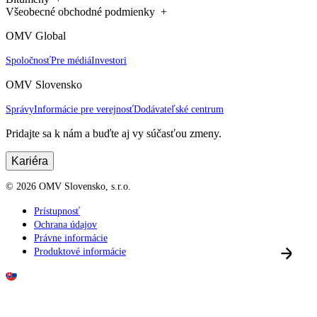
Všeobecné obchodné podmienky
OMV Global
Spoločnosť
Pre médiá
Investori
OMV Slovensko
Správy
Informácie pre verejnosť
Dodávateľské centrum
Pridajte sa k nám a buďte aj vy súčasťou zmeny.
Kariéra
©
2026
OMV Slovensko, s.r.o.
Prístupnosť
Ochrana údajov
Právne informácie
Produktové informácie