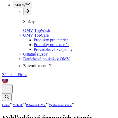
Služby
Služby
OMV TopWash
OMV TopCare
Produkty pre interiér
Produkty pre exteriér
Prevádzkové kvapaliny
Ostatné služby
Darčekové poukážky OMV
Zatvoriť menu
Zákazník
Firma
Home
Mobilita
Palivá na OMV
Vyhľadávač staníc
Vyhľadávač čerpacích staníc