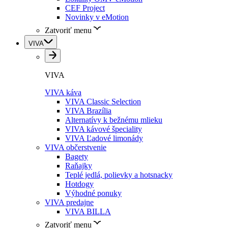
CEF Project
Novinky v eMotion
Zatvoriť menu
VIVA
VIVA
VIVA káva
VIVA Classic Selection
VIVA Brazília
Alternatívy k bežnému mlieku
VIVA kávové špeciality
VIVA Ľadové limonády
VIVA občerstvenie
Bagety
Raňajky
Teplé jedlá, polievky a hotsnacky
Hotdogy
Výhodné ponuky
VIVA predajne
VIVA BILLA
Zatvoriť menu