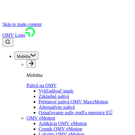
Skip to main content
OMV Logo
Mobilita
Mobilita
Palivá na OMV
Vyhľadávač staníc
Základné palivá
Prémiové palivá OMV MaxxMotion
Alternatívne palivá
Označovanie palív podľa smernice EÚ
OMV eMotion
Aplikácia OMV eMotion
Cenník OMV eMotion
Lokality OMV eMotion