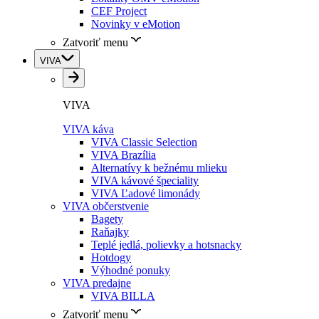
CEF Project
Novinky v eMotion
Zatvoriť menu
VIVA
VIVA
VIVA káva
VIVA Classic Selection
VIVA Brazília
Alternatívy k bežnému mlieku
VIVA kávové špeciality
VIVA Ľadové limonády
VIVA občerstvenie
Bagety
Raňajky
Teplé jedlá, polievky a hotsnacky
Hotdogy
Výhodné ponuky
VIVA predajne
VIVA BILLA
Zatvoriť menu