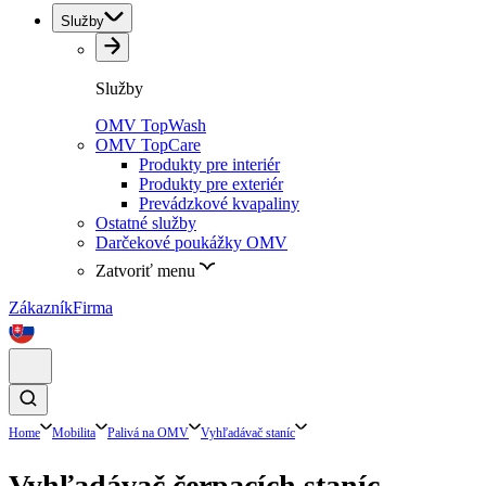
Služby
Služby
OMV TopWash
OMV TopCare
Produkty pre interiér
Produkty pre exteriér
Prevádzkové kvapaliny
Ostatné služby
Darčekové poukážky OMV
Zatvoriť menu
Zákazník
Firma
Home
Mobilita
Palivá na OMV
Vyhľadávač staníc
Vyhľadávač čerpacích staníc