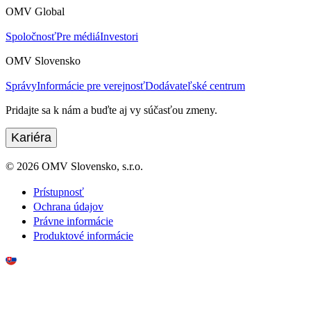
OMV Global
Spoločnosť
Pre médiá
Investori
OMV Slovensko
Správy
Informácie pre verejnosť
Dodávateľské centrum
Pridajte sa k nám a buďte aj vy súčasťou zmeny.
Kariéra
©
2026
OMV Slovensko, s.r.o.
Prístupnosť
Ochrana údajov
Právne informácie
Produktové informácie