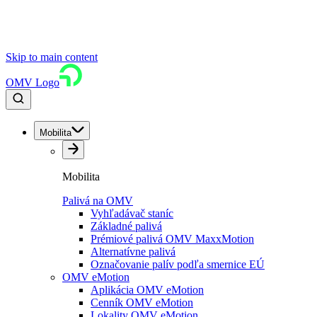
Skip to main content
OMV Logo
Mobilita
Mobilita
Palivá na OMV
Vyhľadávač staníc
Základné palivá
Prémiové palivá OMV MaxxMotion
Alternatívne palivá
Označovanie palív podľa smernice EÚ
OMV eMotion
Aplikácia OMV eMotion
Cenník OMV eMotion
Lokality OMV eMotion