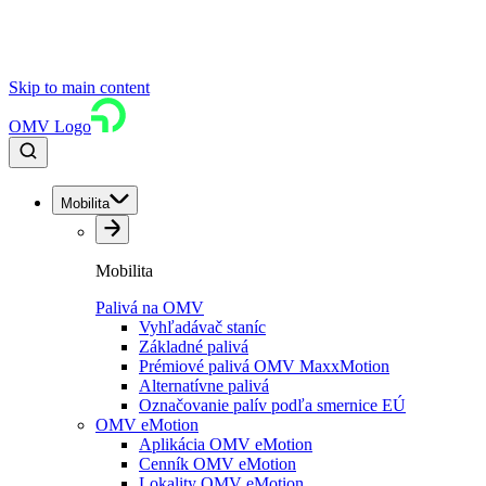
Skip to main content
OMV Logo
Mobilita
Mobilita
Palivá na OMV
Vyhľadávač staníc
Základné palivá
Prémiové palivá OMV MaxxMotion
Alternatívne palivá
Označovanie palív podľa smernice EÚ
OMV eMotion
Aplikácia OMV eMotion
Cenník OMV eMotion
Lokality OMV eMotion