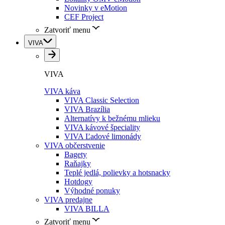
Novinky v eMotion
CEF Project
Zatvoriť menu
VIVA
VIVA
VIVA káva
VIVA Classic Selection
VIVA Brazília
Alternatívy k bežnému mlieku
VIVA kávové špeciality
VIVA Ľadové limonády
VIVA občerstvenie
Bagety
Raňajky
Teplé jedlá, polievky a hotsnacky
Hotdogy
Výhodné ponuky
VIVA predajne
VIVA BILLA
Zatvoriť menu