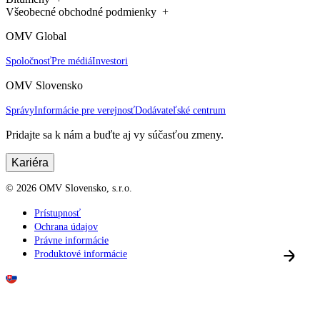
Všeobecné obchodné podmienky
OMV Global
Spoločnosť
Pre médiá
Investori
OMV Slovensko
Správy
Informácie pre verejnosť
Dodávateľské centrum
Pridajte sa k nám a buďte aj vy súčasťou zmeny.
Kariéra
©
2026
OMV Slovensko, s.r.o.
Prístupnosť
Ochrana údajov
Právne informácie
Produktové informácie