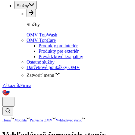
Služby
Služby
OMV TopWash
OMV TopCare
Produkty pre interiér
Produkty pre exteriér
Prevádzkové kvapaliny
Ostatné služby
Darčekové poukážky OMV
Zatvoriť menu
Zákazník
Firma
Home
Mobilita
Palivá na OMV
Vyhľadávač staníc
Vyhľadávač čerpacích staníc