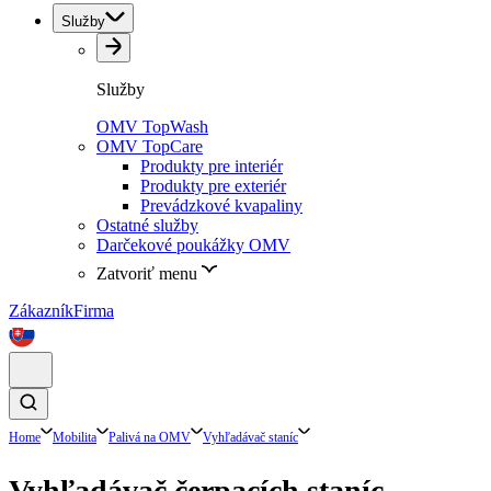
Služby
Služby
OMV TopWash
OMV TopCare
Produkty pre interiér
Produkty pre exteriér
Prevádzkové kvapaliny
Ostatné služby
Darčekové poukážky OMV
Zatvoriť menu
Zákazník
Firma
Home
Mobilita
Palivá na OMV
Vyhľadávač staníc
Vyhľadávač čerpacích staníc