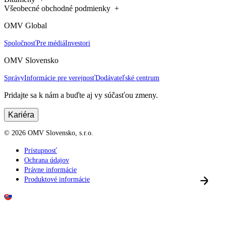
Všeobecné obchodné podmienky
OMV Global
Spoločnosť
Pre médiá
Investori
OMV Slovensko
Správy
Informácie pre verejnosť
Dodávateľské centrum
Pridajte sa k nám a buďte aj vy súčasťou zmeny.
Kariéra
©
2026
OMV Slovensko, s.r.o.
Prístupnosť
Ochrana údajov
Právne informácie
Produktové informácie