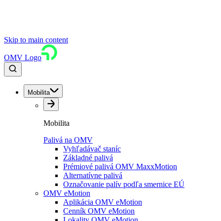
Skip to main content
OMV Logo
Mobilita
Mobilita
Palivá na OMV
Vyhľadávač staníc
Základné palivá
Prémiové palivá OMV MaxxMotion
Alternatívne palivá
Označovanie palív podľa smernice EÚ
OMV eMotion
Aplikácia OMV eMotion
Cenník OMV eMotion
Lokality OMV eMotion