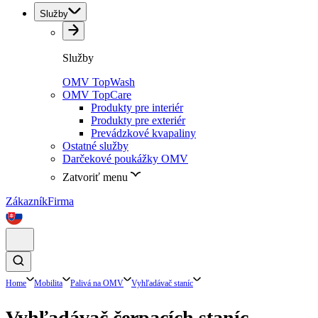
Služby
Služby
OMV TopWash
OMV TopCare
Produkty pre interiér
Produkty pre exteriér
Prevádzkové kvapaliny
Ostatné služby
Darčekové poukážky OMV
Zatvoriť menu
Zákazník
Firma
Home
Mobilita
Palivá na OMV
Vyhľadávač staníc
Vyhľadávač čerpacích staníc