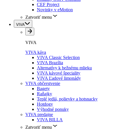
CEF Project
Novinky v eMotion
Zatvoriť menu
VIVA
VIVA
VIVA káva
VIVA Classic Selection
VIVA Brazília
Alternatívy k bežnému mlieku
VIVA kávové špeciality
VIVA Ľadové limonády
VIVA občerstvenie
Bagety
Raňajky
Teplé jedlá, polievky a hotsnacky
Hotdogy
Výhodné ponuky
VIVA predajne
VIVA BILLA
Zatvoriť menu