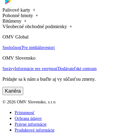
Palivové karty
Pohonné hmoty
Bitúmeny
Všeobecné obchodné podmienky
OMV Global
Spoločnosť
Pre médiá
Investori
OMV Slovensko
Správy
Informácie pre verejnosť
Dodávateľské centrum
Pridajte sa k nám a buďte aj vy súčasťou zmeny.
Kariéra
©
2026
OMV Slovensko, s.r.o.
Prístupnosť
Ochrana údajov
Právne informácie
Produktové informácie