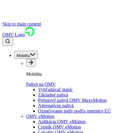
Skip to main content
OMV Logo
Mobilita
Mobilita
Palivá na OMV
Vyhľadávač staníc
Základné palivá
Prémiové palivá OMV MaxxMotion
Alternatívne palivá
Označovanie palív podľa smernice EÚ
OMV eMotion
Aplikácia OMV eMotion
Cenník OMV eMotion
Lokality OMV eMotion