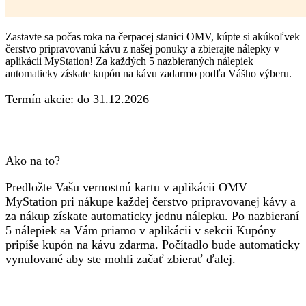
Zastavte sa počas roka na čerpacej stanici OMV, kúpte si akúkoľvek
čerstvo pripravovanú kávu z našej ponuky a zbierajte nálepky v
aplikácii MyStation! Za každých 5 nazbieraných nálepiek
automaticky získate kupón na kávu zadarmo podľa Vášho výberu.
Termín akcie:
do 31.12.2026
Ako na to?
Predložte Vašu vernostnú kartu v aplikácii
OMV
MyStation pri nákupe každej čerstvo pripravovanej kávy
a
za nákup získate automaticky jednu nálepku.
Po nazbieraní
5 nálepiek sa Vám priamo v aplikácii v sekcii Kupóny
pripíše kupón na kávu zdarma
. Počítadlo bude automaticky
vynulované aby ste mohli začať zbierať ďalej.