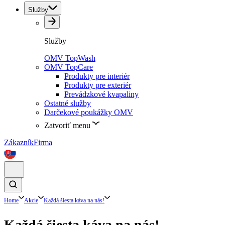
Služby
Služby
OMV TopWash
OMV TopCare
Produkty pre interiér
Produkty pre exteriér
Prevádzkové kvapaliny
Ostatné služby
Darčekové poukážky OMV
Zatvoriť menu
Zákazník
Firma
Home
Akcie
Každá šiesta káva na nás!
Každá šiesta káva na nás!