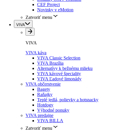
CEF Project
Novinky v eMotion
Zatvoriť menu
VIVA
VIVA
VIVA káva
VIVA Classic Selection
VIVA Brazília
Alternatívy k bežnému mlieku
VIVA kávové špeciality
VIVA Ľadové limonády
VIVA občerstvenie
Bagety
Raňajky
Teplé jedlá, polievky a hotsnacky
Hotdogy
Výhodné ponuky
VIVA predajne
VIVA BILLA
Zatvoriť menu