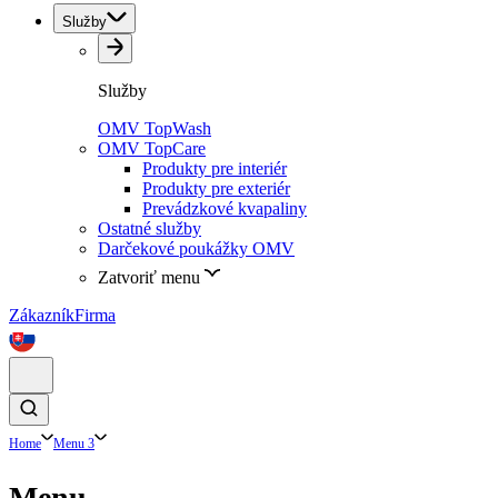
Služby
Služby
OMV TopWash
OMV TopCare
Produkty pre interiér
Produkty pre exteriér
Prevádzkové kvapaliny
Ostatné služby
Darčekové poukážky OMV
Zatvoriť menu
Zákazník
Firma
Home
Menu 3
Menu