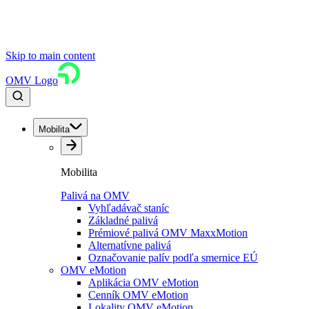
Skip to main content
OMV Logo
Mobilita
Mobilita
Palivá na OMV
Vyhľadávač staníc
Základné palivá
Prémiové palivá OMV MaxxMotion
Alternatívne palivá
Označovanie palív podľa smernice EÚ
OMV eMotion
Aplikácia OMV eMotion
Cenník OMV eMotion
Lokality OMV eMotion