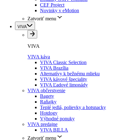
CEF Project
Novinky v eMotion
Zatvoriť menu
VIVA
VIVA
VIVA káva
VIVA Classic Selection
VIVA Brazília
Alternatívy k bežnému mlieku
VIVA kávové špeciality
VIVA Ľadové limonády
VIVA občerstvenie
Bagety
Raňajky
Teplé jedlá, polievky a hotsnacky
Hotdogy
Výhodné ponuky
VIVA predajne
VIVA BILLA
Zatvoriť menu