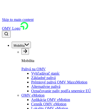
Skip to main content
OMV Logo
Mobilita
Mobilita
Palivá na OMV
Vyhľadávač staníc
Základné palivá
Prémiové palivá OMV MaxxMotion
Alternatívne palivá
Označovanie palív podľa smernice EÚ
OMV eMotion
Aplikácia OMV eMotion
Cenník OMV eMotion
Lokality OMV eMotion