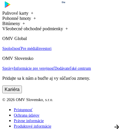
Palivové karty
Pohonné hmoty
Bitúmeny
Všeobecné obchodné podmienky
OMV Global
Spoločnosť
Pre médiá
Investori
OMV Slovensko
Správy
Informácie pre verejnosť
Dodávateľské centrum
Pridajte sa k nám a buďte aj vy súčasťou zmeny.
Kariéra
©
2026
OMV Slovensko, s.r.o.
Prístupnosť
Ochrana údajov
Právne informácie
Produktové informácie