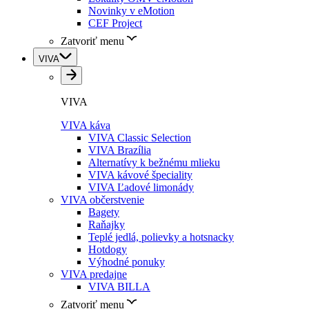
Novinky v eMotion
CEF Project
Zatvoriť menu
VIVA
VIVA
VIVA káva
VIVA Classic Selection
VIVA Brazília
Alternatívy k bežnému mlieku
VIVA kávové špeciality
VIVA Ľadové limonády
VIVA občerstvenie
Bagety
Raňajky
Teplé jedlá, polievky a hotsnacky
Hotdogy
Výhodné ponuky
VIVA predajne
VIVA BILLA
Zatvoriť menu