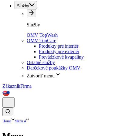
Služby
Služby
OMV TopWash
OMV TopCare
Produkty pre interiér
Produkty pre exteriér
Prevádzkové kvapaliny
Ostatné služby
Darčekové poukážky OMV
Zatvoriť menu
Zákazník
Firma
Home
Menu 4
Menu