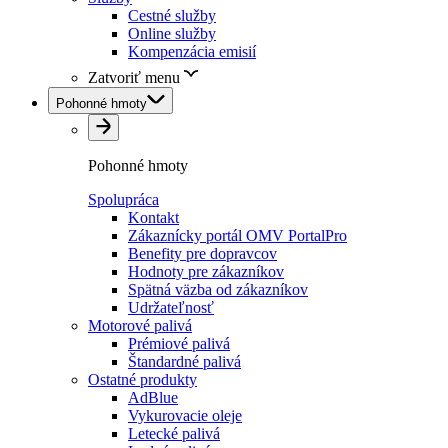
Cestné služby
Online služby
Kompenzácia emisií
Zatvoriť menu
Pohonné hmoty
Pohonné hmoty
Spolupráca
Kontakt
Zákaznícky portál OMV PortalPro
Benefity pre dopravcov
Hodnoty pre zákazníkov
Spätná väzba od zákazníkov
Udržateľnosť
Motorové palivá
Prémiové palivá
Štandardné palivá
Ostatné produkty
AdBlue
Vykurovacie oleje
Letecké palivá