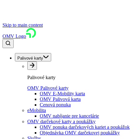
Skip to main content
OMV Logo
Palivové karty
Palivové karty
OMV Palivové karty
OMV E-Mobility karta
OMV Palivová karta
Cenová ponuka
eMobilita
OMV nabíjanie pre kancelárie
OMV darčekové karty a poukážky
OMV ponuka darčekových kariet a poukážok
Objednávka OMV darčekovej poukážky
Služby