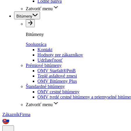
Lodné palivá
Zatvoriť menu
Bitúmeny
Bitúmeny
Spolupráca
Kontakt
Hodnoty pre zákazníkov
Udržateľnosť
Prémiové bitúmeny
OMV Starfalt®PmB
Teplé asfaltové zmesi
OMV Bitúmeny Plus
Štandardné bitúmeny
OMV cestné bitúmeny
OMV tvrdé cestné bitúmeny a priemyselné bitúm
Zatvoriť menu
Zákazník
Firma