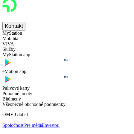
Kontakt
MyStation
Mobilita
VIVA
Služby
MyStation app
eMotion app
Palivové karty
Pohonné hmoty
Bitúmeny
Všeobecné obchodné podmienky
OMV Global
Spoločnosť
Pre médiá
Investori