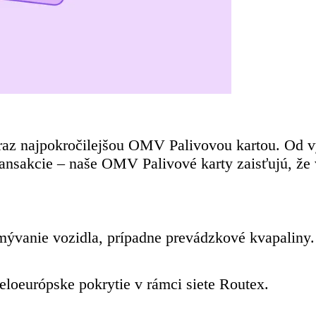
eraz najpokročilejšou OMV Palivovou kartou. Od 
ransakcie – naše OMV Palivové karty zaisťujú, ž
mývanie vozidla, prípadne prevádzkové kvapaliny.
eloeurópske pokrytie v rámci siete Routex.