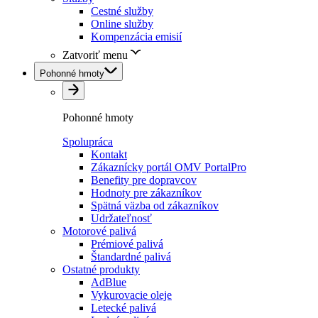
Cestné služby
Online služby
Kompenzácia emisií
Zatvoriť menu
Pohonné hmoty
Pohonné hmoty
Spolupráca
Kontakt
Zákaznícky portál OMV PortalPro
Benefity pre dopravcov
Hodnoty pre zákazníkov
Spätná väzba od zákazníkov
Udržateľnosť
Motorové palivá
Prémiové palivá
Štandardné palivá
Ostatné produkty
AdBlue
Vykurovacie oleje
Letecké palivá