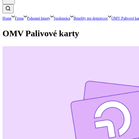
Home
Firma
Pohonné hmoty
Spolupráca
Benefity pre dopravcov
OMV Palivové kar
OMV Palivové karty