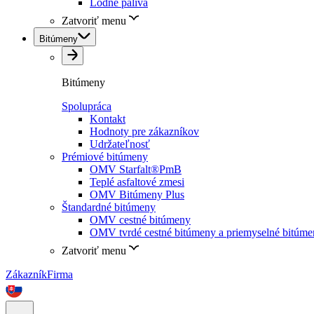
Lodné palivá
Zatvoriť menu
Bitúmeny
Bitúmeny
Spolupráca
Kontakt
Hodnoty pre zákazníkov
Udržateľnosť
Prémiové bitúmeny
OMV Starfalt®PmB
Teplé asfaltové zmesi
OMV Bitúmeny Plus
Štandardné bitúmeny
OMV cestné bitúmeny
OMV tvrdé cestné bitúmeny a priemyselné bitúm
Zatvoriť menu
Zákazník
Firma