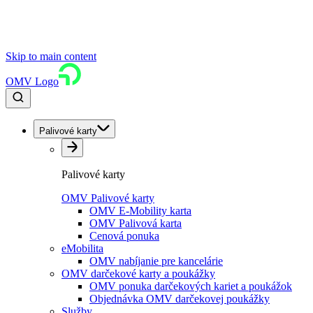
Skip to main content
OMV Logo
Palivové karty
Palivové karty
OMV Palivové karty
OMV E-Mobility karta
OMV Palivová karta
Cenová ponuka
eMobilita
OMV nabíjanie pre kancelárie
OMV darčekové karty a poukážky
OMV ponuka darčekových kariet a poukážok
Objednávka OMV darčekovej poukážky
Služby