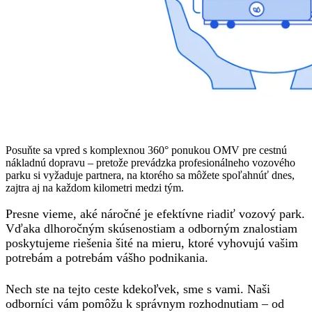
Posuňte sa vpred s komplexnou 360° ponukou OMV pre cestnú
nákladnú dopravu – pretože prevádzka profesionálneho vozového
parku si vyžaduje partnera, na ktorého sa môžete spoľahnúť dnes,
zajtra aj na každom kilometri medzi tým.
Presne vieme, aké náročné je efektívne riadiť vozový park.
Vďaka dlhoročným skúsenostiam a odborným znalostiam
poskytujeme riešenia šité na mieru, ktoré vyhovujú vašim
potrebám a potrebám vášho podnikania.
Nech ste na tejto ceste kdekoľvek, sme s vami. Naši
odborníci vám pomôžu k správnym rozhodnutiam – od