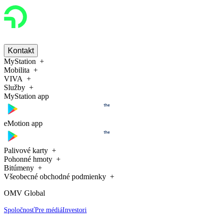
Kontakt
MyStation
Mobilita
VIVA
Služby
MyStation app
eMotion app
Palivové karty
Pohonné hmoty
Bitúmeny
Všeobecné obchodné podmienky
OMV Global
Spoločnosť
Pre médiá
Investori