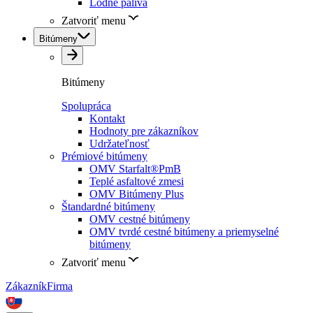
Lodné palivá
Zatvoriť menu
Bitúmeny
Bitúmeny
Spolupráca
Kontakt
Hodnoty pre zákazníkov
Udržateľnosť
Prémiové bitúmeny
OMV Starfalt®PmB
Teplé asfaltové zmesi
OMV Bitúmeny Plus
Štandardné bitúmeny
OMV cestné bitúmeny
OMV tvrdé cestné bitúmeny a priemyselné
bitúmeny
Zatvoriť menu
Zákazník
Firma