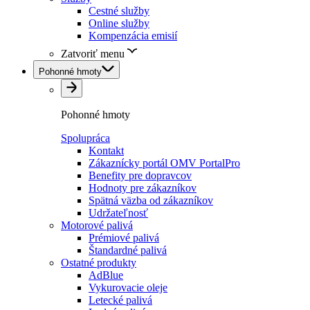
Cestné služby
Online služby
Kompenzácia emisií
Zatvoriť menu
Pohonné hmoty
Pohonné hmoty
Spolupráca
Kontakt
Zákaznícky portál OMV PortalPro
Benefity pre dopravcov
Hodnoty pre zákazníkov
Spätná väzba od zákazníkov
Udržateľnosť
Motorové palivá
Prémiové palivá
Štandardné palivá
Ostatné produkty
AdBlue
Vykurovacie oleje
Letecké palivá