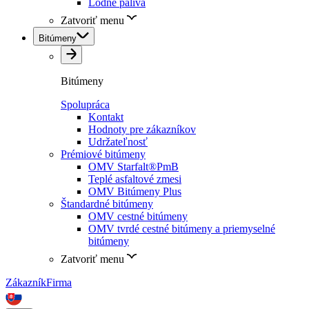
Lodné palivá
Zatvoriť menu
Bitúmeny
Bitúmeny
Spolupráca
Kontakt
Hodnoty pre zákazníkov
Udržateľnosť
Prémiové bitúmeny
OMV Starfalt®PmB
Teplé asfaltové zmesi
OMV Bitúmeny Plus
Štandardné bitúmeny
OMV cestné bitúmeny
OMV tvrdé cestné bitúmeny a priemyselné
bitúmeny
Zatvoriť menu
Zákazník
Firma