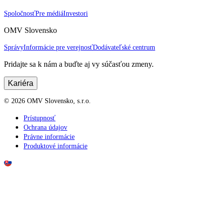
Spoločnosť
Pre médiá
Investori
OMV Slovensko
Správy
Informácie pre verejnosť
Dodávateľské centrum
Pridajte sa k nám a buďte aj vy súčasťou zmeny.
Kariéra
©
2026
OMV Slovensko, s.r.o.
Prístupnosť
Ochrana údajov
Právne informácie
Produktové informácie