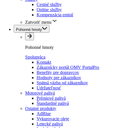
Cestné služby
Online služby
Kompenzácia emisií
Zatvoriť menu
Pohonné hmoty
Pohonné hmoty
Spolupráca
Kontakt
Zákaznícky portál OMV PortalPro
Benefity pre dopravcov
Hodnoty pre zákazníkov
Spätná väzba od zákazníkov
Udržateľnosť
Motorové palivá
Prémiové palivá
Štandardné palivá
Ostatné produkty
AdBlue
Vykurovacie oleje
Letecké palivá