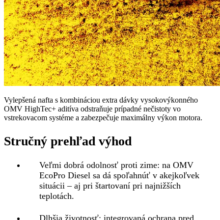
Vylepšená nafta s kombináciou extra dávky vysokovýkonného
OMV HighTec+ aditíva odstraňuje prípadné nečistoty vo
vstrekovacom systéme a zabezpečuje maximálny výkon motora.
Stručný prehľad výhod
Veľmi dobrá odolnosť proti zime
: na OMV
EcoPro Diesel sa dá spoľahnúť v akejkoľvek
situácii – aj pri štartovaní pri najnižších
teplotách.
Dlhšia životnosť
: integrovaná ochrana pred