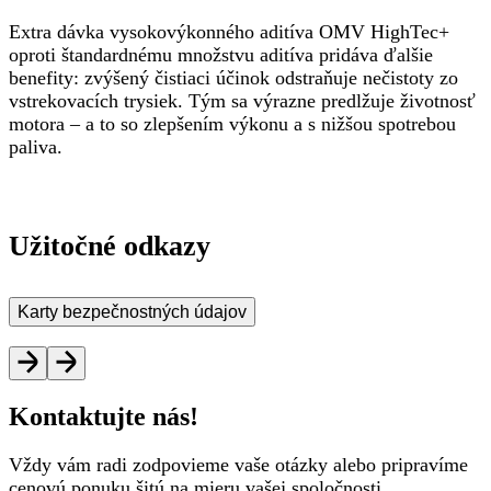
Extra dávka vysokovýkonného aditíva OMV HighTec+
oproti štandardnému množstvu aditíva pridáva ďalšie
benefity: zvýšený čistiaci účinok odstraňuje nečistoty zo
vstrekovacích trysiek. Tým sa výrazne predlžuje životnosť
motora – a to so zlepšením výkonu a s nižšou spotrebou
paliva.
Užitočné odkazy
Karty bezpečnostných údajov
Kontaktujte nás!
Vždy vám radi zodpovieme vaše otázky alebo pripravíme
cenovú ponuku šitú na mieru vašej spoločnosti.