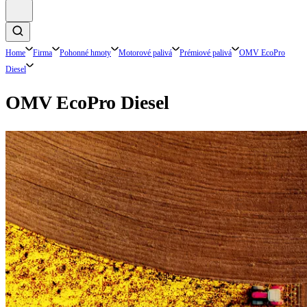
Home
Firma
Pohonné hmoty
Motorové palivá
Prémiové palivá
OMV EcoPro
Diesel
OMV EcoPro Diesel