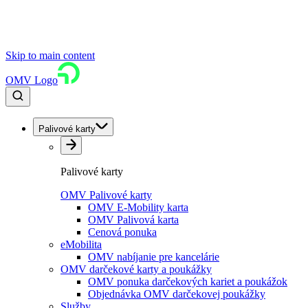
Skip to main content
OMV Logo
Palivové karty
Palivové karty
OMV Palivové karty
OMV E-Mobility karta
OMV Palivová karta
Cenová ponuka
eMobilita
OMV nabíjanie pre kancelárie
OMV darčekové karty a poukážky
OMV ponuka darčekových kariet a poukážok
Objednávka OMV darčekovej poukážky
Služby